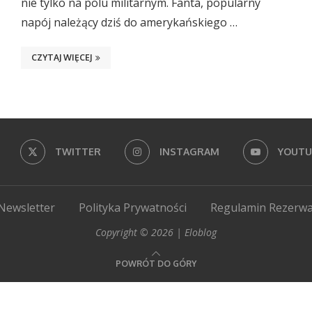
nie tylko na polu militarnym. Fanta, popularny
napój należący dziś do amerykańskiego …
CZYTAJ WIĘCEJ
TWITTER
INSTAGRAM
YOUTU
Newsletter
Polityka Prywatności
Regulamin Rezerwa
Copyright © 2026 | Eloblog
POWRÓT DO GÓRY