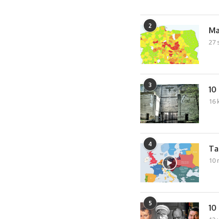
2
Ma
27 
3
10
16 
4
Ta
10 
5
10