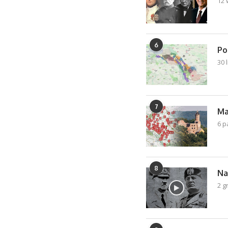
12 
6
Po
30 
7
Ma
6 p
8
Na
2 g