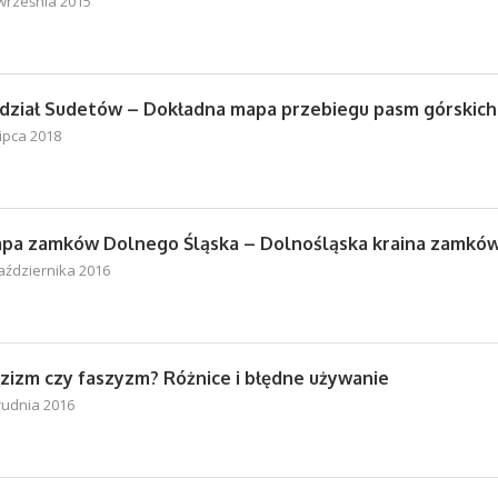
września 2015
dział Sudetów – Dokładna mapa przebiegu pasm górskich
lipca 2018
pa zamków Dolnego Śląska – Dolnośląska kraina zamkó
aździernika 2016
zizm czy faszyzm? Różnice i błędne używanie
rudnia 2016