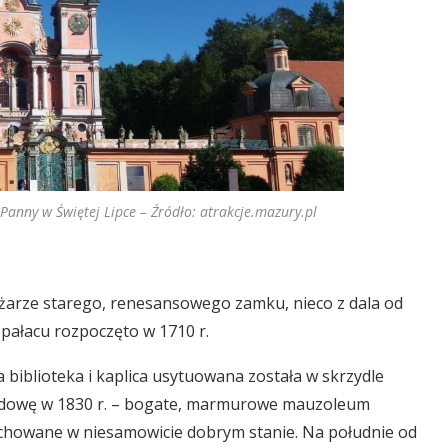
Panny w Świętej Lipce – Źródło: atrakcje.mazury.pl
żarze starego, renesansowego zamku, nieco z dala od
 pałacu rozpoczęto w 1710 r.
 biblioteka i kaplica usytuowana została w skrzydle
udowę w 1830 r. – bogate, marmurowe mauzoleum
zachowane w niesamowicie dobrym stanie. Na południe od