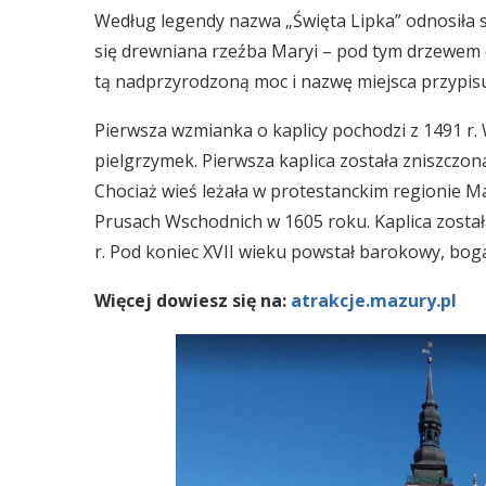
Według legendy nazwa „Święta Lipka” odnosiła s
się drewniana rzeźba Maryi – pod tym drzewem o
tą nadprzyrodzoną moc i nazwę miejsca przypisuj
Pierwsza wzmianka o kaplicy pochodzi z 1491 r. 
pielgrzymek. Pierwsza kaplica została zniszczona
Chociaż wieś leżała w protestanckim regionie M
Prusach Wschodnich w 1605 roku. Kaplica zost
r. Pod koniec XVII wieku powstał barokowy, boga
Więcej dowiesz się na:
atrakcje.mazury.pl