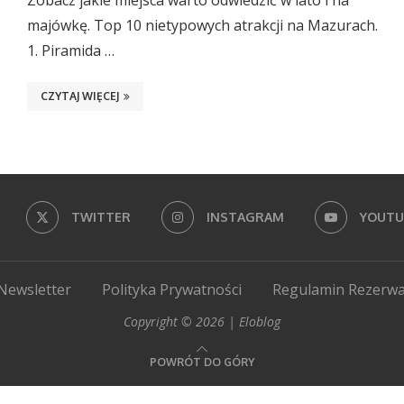
Zobacz jakie miejsca warto odwiedzić w lato i na
majówkę. Top 10 nietypowych atrakcji na Mazurach.
1. Piramida …
CZYTAJ WIĘCEJ
TWITTER
INSTAGRAM
YOUTU
Newsletter
Polityka Prywatności
Regulamin Rezerwa
Copyright © 2026 | Eloblog
POWRÓT DO GÓRY