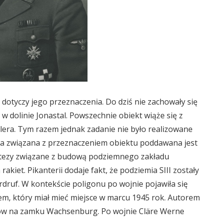
dotyczy jego przeznaczenia. Do dziś nie zachowały się
 dolinie Jonastal. Powszechnie obiekt wiąże się z
tlera. Tym razem jednak zadanie nie było realizowane
eza związana z przeznaczeniem obiektu poddawana jest
potezy związane z budową podziemnego zakładu
kiet. Pikanterii dodaje fakt, że podziemia SIII zostały
ruf. W kontekście poligonu po wojnie pojawiła się
em, który miał mieć miejsce w marcu 1945 rok. Autorem
torów na zamku Wachsenburg. Po wojnie Cläre Werne