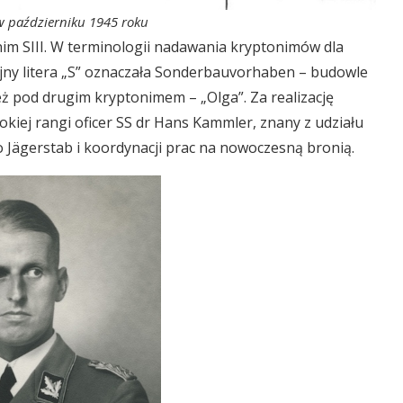
w październiku 1945 roku
nim SIII. W terminologii nadawania kryptonimów dla
ny litera „S” oznaczała Sonderbauvorhaben – budowle
ież pod drugim kryptonimem – „Olga”. Za realizację
kiej rangi oficer SS dr Hans Kammler, znany z udziału
Jägerstab i koordynacji prac na nowoczesną bronią.