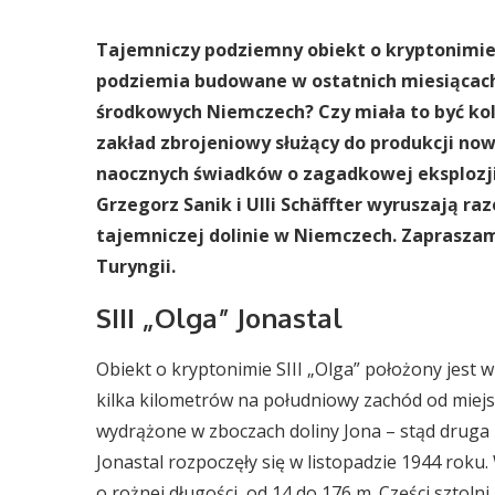
Tajemniczy podziemny obiekt o kryptonimie SI
podziemia budowane w ostatnich miesiącach 
środkowych Niemczech? Czy miała to być ko
zakład zbrojeniowy służący do produkcji no
naocznych świadków o zagadkowej eksplozji
Grzegorz Sanik i Ulli Schäffter wyruszają r
tajemniczej dolinie w Niemczech. Zapraszam 
Turyngii.
SIII „Olga” Jonastal
Obiekt o kryptonimie SIII „Olga” położony jest 
kilka kilometrów na południowy zachód od miej
wydrążone w zboczach doliny Jona – stąd druga 
Jonastal rozpoczęły się w listopadzie 1944 roku
o rożnej długości, od 14 do 176 m. Części sztol