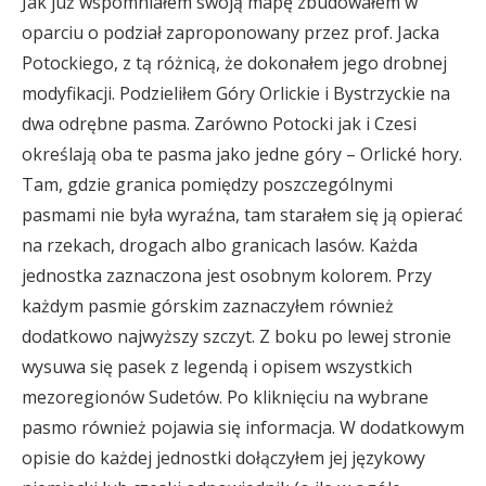
Jak już wspomniałem swoją mapę zbudowałem w
oparciu o podział zaproponowany przez prof. Jacka
Potockiego, z tą różnicą, że dokonałem jego drobnej
modyfikacji. Podzieliłem Góry Orlickie i Bystrzyckie na
dwa odrębne pasma. Zarówno Potocki jak i Czesi
określają oba te pasma jako jedne góry – Orlické hory.
Tam, gdzie granica pomiędzy poszczególnymi
pasmami nie była wyraźna, tam starałem się ją opierać
na rzekach, drogach albo granicach lasów. Każda
jednostka zaznaczona jest osobnym kolorem. Przy
każdym pasmie górskim zaznaczyłem również
dodatkowo najwyższy szczyt. Z boku po lewej stronie
wysuwa się pasek z legendą i opisem wszystkich
mezoregionów Sudetów. Po kliknięciu na wybrane
pasmo również pojawia się informacja. W dodatkowym
opisie do każdej jednostki dołączyłem jej językowy