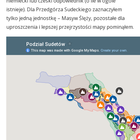
niemiecki lub czeski odpowiednik (o ile w ogóle
istnieje). Dla Przedgórza Sudeckiego zaznaczyłem
tylko jedną jednostkę – Masyw Ślęży, pozostałe dla
uproszczenia i lepszej przejrzystości mapy pominąłem.