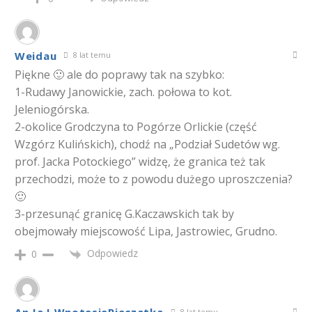
Weidau
8 lat temu
Piękne 🙂 ale do poprawy tak na szybko:
1-Rudawy Janowickie, zach. połowa to kot.
Jeleniogórska.
2-okolice Grodczyna to Pogórze Orlickie (część
Wzgórz Kulińskich), chodź na „Podział Sudetów wg.
prof. Jacka Potockiego” widzę, że granica też tak
przechodzi, może to z powodu dużego uproszczenia?
🙂
3-przesunąć granicę G.Kaczawskich tak by
obejmowały miejscowość Lipa, Jastrowiec, Grudno.
Odpowiedz
0
8 lat temu