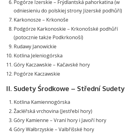
Pogórze Izerskie – Frýdlantská pahorkatina (w
odniesieniu do polskiej strony Jizerské podhůří)
Karkonosze – Krkonoše
Podgórze Karkonoskie – Krkonošské podhůří
(potocznie także Podkrkonoší)
Rudawy Janowickie
Kotlina Jeleniogórska
Góry Kaczawskie – Kačavské hory
Pogórze Kaczawskie
II. Sudety Środkowe – Střední Sudety
Kotlina Kamiennogórska
Žacléřská vrchovina (Jestřebí hory)
Góry Kamienne – Vraní hory i Javoří hory
Góry Wałbrzyskie – Valbřišské hory