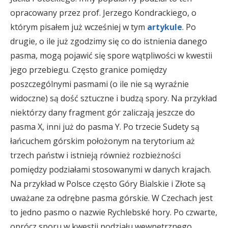
opracowany przez prof. Jerzego Kondrackiego, o
którym pisałem już wcześniej w tym
artykule
. Po
drugie, o ile już zgodzimy się co do istnienia danego
pasma, mogą pojawić się spore wątpliwości w kwestii
jego przebiegu. Często granice pomiędzy
poszczególnymi pasmami (o ile nie są wyraźnie
widoczne) są dość sztuczne i budzą spory. Na przykład
niektórzy dany fragment gór zaliczają jeszcze do
pasma X, inni już do pasma Y. Po trzecie Sudety są
łańcuchem górskim położonym na terytorium aż
trzech państw i istnieją również rozbieżności
pomiędzy podziałami stosowanymi w danych krajach.
Na przykład w Polsce często Góry Bialskie i Złote są
uważane za odrębne pasma górskie. W Czechach jest
to jedno pasmo o nazwie Rychlebské hory. Po czwarte,
oprócz sporu w kwestii podziału wewnętrznego