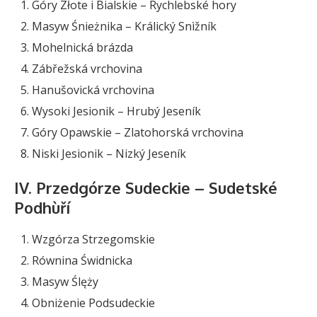
Góry Złote i Bialskie – Rychlebské hory
Masyw Śnieżnika – Králický Snìžník
Mohelnická brázda
Zábřežská vrchovina
Hanušovická vrchovina
Wysoki Jesionik – Hrubý Jeseník
Góry Opawskie – Zlatohorská vrchovina
Niski Jesionik – Nizký Jeseník
IV. Przedgórze Sudeckie – Sudetské
Podhùří
Wzgórza Strzegomskie
Równina Świdnicka
Masyw Ślęży
Obniżenie Podsudeckie