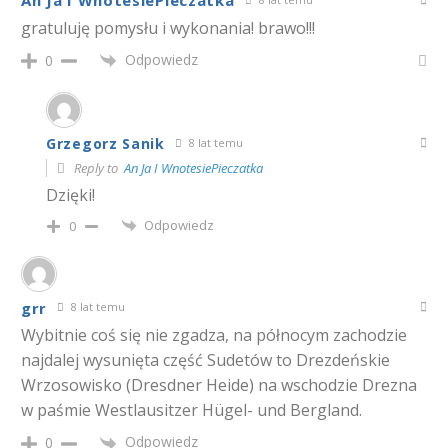
An Ja I WnotesiePieczatka
gratuluję pomysłu i wykonania! brawo!!!
Odpowiedz
0
Grzegorz Sanik
8 lat temu
Reply to
An Ja I WnotesiePieczatka
Dzięki!
Odpowiedz
0
grr
8 lat temu
Wybitnie coś się nie zgadza, na północym zachodzie
najdalej wysunięta część Sudetów to Drezdeńskie
Wrzosowisko (Dresdner Heide) na wschodzie Drezna
w paśmie Westlausitzer Hügel- und Bergland.
Odpowiedz
0