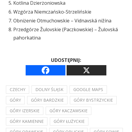
Kotlina Dzierżoniowska
Wzgórza Niemczańsko-Strzelińskie
Obniżenie Otmuchowskie – Vidnavská nižína
Przedgórze Žulovskie (Paczkowskie) – Žulovská
pahorkatina
UDOSTĘPNIJ:
CZECHY
DOLNY ŚLĄSK
GOOGLE MAPS
GÓRY
GÓRY BARDZKIE
GÓRY BYSTRZYCKIE
GÓRY IZERSKIE
GÓRY KACZAWSKIE
GÓRY KAMIENNE
GÓRY ŁUŻYCKIE
GÓRY OPAWSKIE
GÓRY ORLICKIE
GÓRY SOWIE