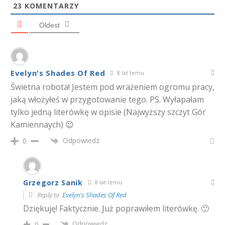
23
KOMENTARZY
Oldest
Evelyn's Shades Of Red
8 lat temu
Świetna robota! Jestem pod wrażeniem ogromu pracy,
jaką włożyłeś w przygotowanie tego. PS. Wyłapałam
tylko jedną literówkę w opisie (Najwyższy szczyt Gór
Kamiennaych) 😉
Odpowiedz
0
Grzegorz Sanik
8 lat temu
Reply to
Evelyn's Shades Of Red
Dziękuję! Faktycznie. Już poprawiłem literówkę. 🙂
Odpowiedz
0