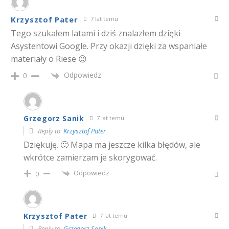
Krzysztof Pater
7 lat temu
Tego szukałem latami i dziś znalazłem dzięki
Asystentowi Google. Przy okazji dzięki za wspaniałe
materiały o Riese 😉
Odpowiedz
0
Grzegorz Sanik
7 lat temu
Reply to
Krzysztof Pater
Dziękuję. 🙂 Mapa ma jeszcze kilka błędów, ale
wkrótce zamierzam je skorygować.
Odpowiedz
0
Krzysztof Pater
7 lat temu
Reply to
Grzegorz Sanik