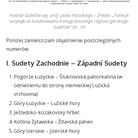
Podział Sudetów wg. prof. Jacka Potockiego – Źródło: „Funkcje
turystyki w kształtowaniu transgranicznego regionu górskiego
Sudetów” str. 59
Poniżej zamieszczam objaśnienie poszczególnych
numerów.
I. Sudety Zachodnie – Západní Sudety
Pogórze Łużyckie – Šluknovská pahorkatina (w
odniesieniu do strony niemieckiej Lužická
vrchovina)
Góry Łużyckie – Lužické hory
Ještedsko-kozákovský hřbet
Kotlina Żytawska – Žitavská pánev
Góry Izerskie – Jizerské hory