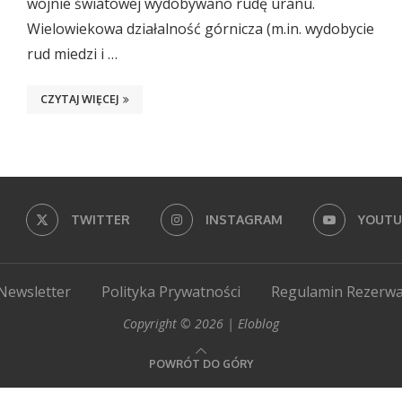
wojnie światowej wydobywano rudę uranu.
Wielowiekowa działalność górnicza (m.in. wydobycie
rud miedzi i …
CZYTAJ WIĘCEJ
TWITTER
INSTAGRAM
YOUTU
Newsletter
Polityka Prywatności
Regulamin Rezerwa
Copyright © 2026 | Eloblog
POWRÓT DO GÓRY