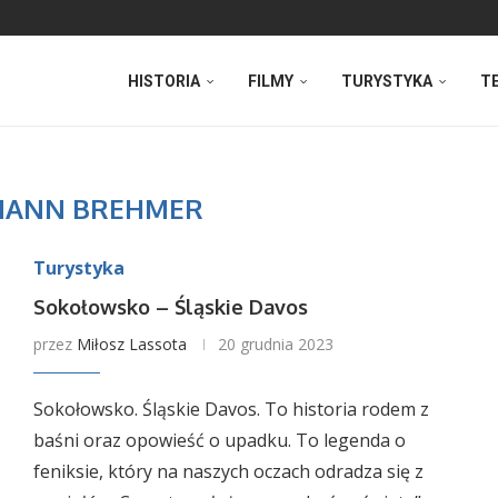
HISTORIA
FILMY
TURYSTYKA
T
MANN BREHMER
Turystyka
Sokołowsko – Śląskie Davos
przez
Miłosz Lassota
20 grudnia 2023
Sokołowsko. Śląskie Davos. To historia rodem z
baśni oraz opowieść o upadku. To legenda o
feniksie, który na naszych oczach odradza się z