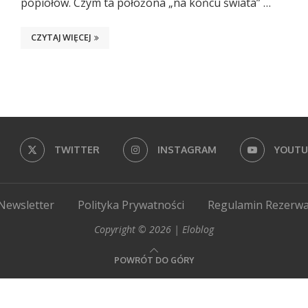
popiołów. Czym ta położona „na końcu świata” …
CZYTAJ WIĘCEJ
TWITTER
INSTAGRAM
YOUTU
Newsletter
Polityka Prywatności
Regulamin Rezerwa
Copyright © 2026 | Eloblog
POWRÓT DO GÓRY