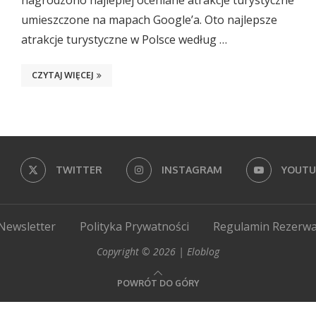
nagrodzono najlepiej oceniane atrakcje turystyczne
umieszczone na mapach Google’a. Oto najlepsze
atrakcje turystyczne w Polsce według …
CZYTAJ WIĘCEJ
TWITTER
INSTAGRAM
YOUTU
Newsletter
Polityka Prywatności
Regulamin Rezerwa
Copyright © 2026 | Eloblog
POWRÓT DO GÓRY