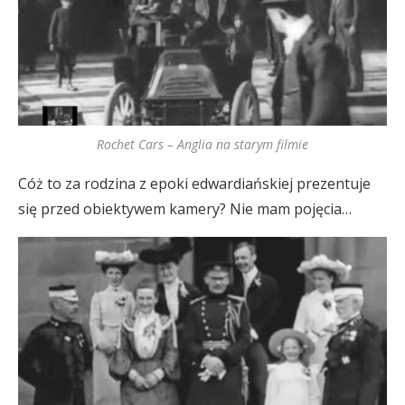
Rochet Cars – Anglia na starym filmie
Cóż to za rodzina z epoki edwardiańskiej prezentuje
się przed obiektywem kamery? Nie mam pojęcia…