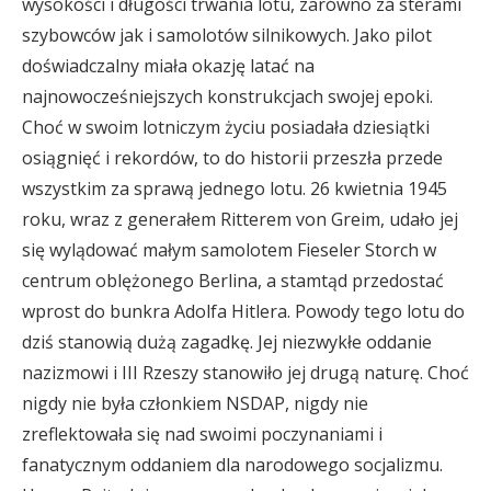
wysokości i długości trwania lotu, zarówno za sterami
szybowców jak i samolotów silnikowych. Jako pilot
doświadczalny miała okazję latać na
najnowocześniejszych konstrukcjach swojej epoki.
Choć w swoim lotniczym życiu posiadała dziesiątki
osiągnięć i rekordów, to do historii przeszła przede
wszystkim za sprawą jednego lotu. 26 kwietnia 1945
roku, wraz z generałem Ritterem von Greim, udało jej
się wylądować małym samolotem Fieseler Storch w
centrum oblężonego Berlina, a stamtąd przedostać
wprost do bunkra Adolfa Hitlera. Powody tego lotu do
dziś stanowią dużą zagadkę. Jej niezwykłe oddanie
nazizmowi i III Rzeszy stanowiło jej drugą naturę. Choć
nigdy nie była członkiem NSDAP, nigdy nie
zreflektowała się nad swoimi poczynaniami i
fanatycznym oddaniem dla narodowego socjalizmu.