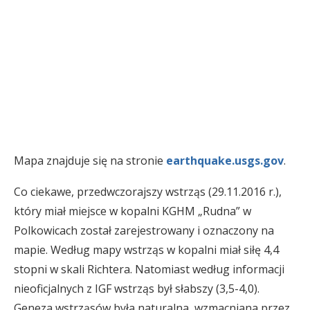
Mapa znajduje się na stronie
earthquake.usgs.gov
.
Co ciekawe, przedwczorajszy wstrząs (29.11.2016 r.),
który miał miejsce w kopalni KGHM „Rudna” w
Polkowicach został zarejestrowany i oznaczony na
mapie. Według mapy wstrząs w kopalni miał siłę 4,4
stopni w skali Richtera. Natomiast według informacji
nieoficjalnych z IGF wstrząs był słabszy (3,5-4,0).
Geneza wstrząsów była naturalna, wzmacniana przez