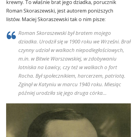
krewny. To właśnie brat jego dziadka, porucznik
Roman Skoraszewski, jest autorem poniższych
listów. Maciej Skoraszewski tak o nim pisze:
Roman Skoraszewski był bratem mojego
dziadka. Urodził się w 1900 roku we Wrześni. Brał
czynny udział w walkach niepodległościowych,
m.in. w Bitwie Warszawskiej, w zdobywaniu
lotniska na Ławicy, czy też w walkach o fort
Rocha. Był społecznikiem, harcerzem, patriotą.
Zginął w Katyniu w marcu 1940 roku. Miesiąc
później urodziła się jego druga córka…