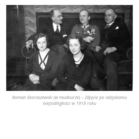
Roman Skoraszewski (w mudnurze) – Zdjęcie po odzyskaniu
niepodległości w 1918 roku