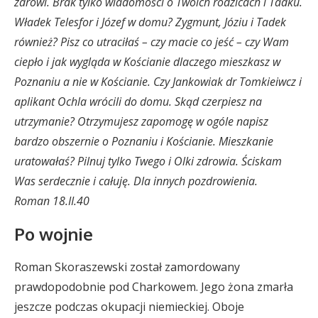
zdrowi. Brak tylko wiadomości o Twoich rodzicach i Tadku.
Władek Telesfor i Józef w domu? Zygmunt, Józiu i Tadek
również? Pisz co utraciłaś – czy macie co jeść – czy Wam
ciepło i jak wygląda w Kościanie dlaczego mieszkasz w
Poznaniu a nie w Kościanie. Czy Jankowiak dr Tomkieiwcz i
aplikant Ochla wrócili do domu. Skąd czerpiesz na
utrzymanie? Otrzymujesz zapomogę w ogóle napisz
bardzo obszernie o Poznaniu i Kościanie. Mieszkanie
uratowałaś? Pilnuj tylko Twego i Olki zdrowia. Ściskam
Was serdecznie i całuję. Dla innych pozdrowienia.
Roman 18.II.40
Po wojnie
Roman Skoraszewski został zamordowany
prawdopodobnie pod Charkowem. Jego żona zmarła
jeszcze podczas okupacji niemieckiej. Oboje