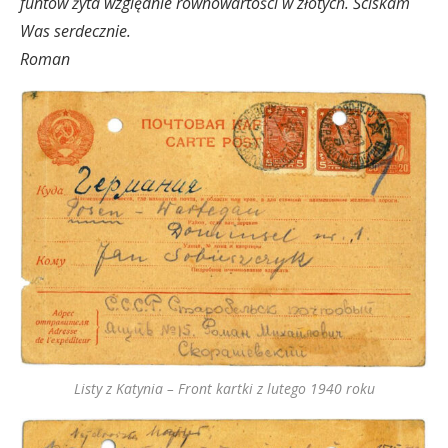
funtów żyta względnie równowartości w złotych. Ściskam
Was serdecznie.
Roman
Listy z Katynia – Front kartki z lutego 1940 roku