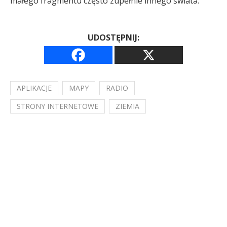
małego fragmentu często zupełnie innego świata.
UDOSTĘPNIJ:
APLIKACJE
MAPY
RADIO
STRONY INTERNETOWE
ZIEMIA