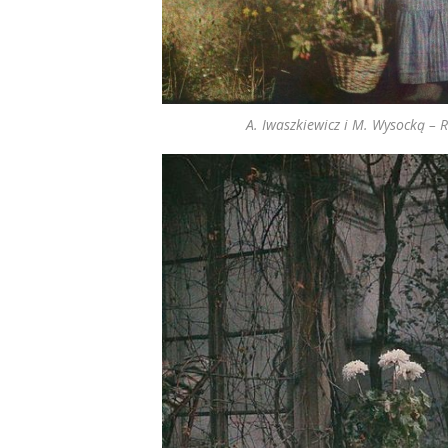
A. Iwaszkiewicz i M. Wysocką – 