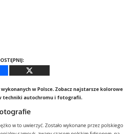
OSTĘPNIJ:
ć wykonanych w Polsce. Zobacz najstarsze kolorowe
 techniki autochromu i fotografii.
otografie
ciężko w to uwierzyć. Zostało wykonane przez polskiego
genialny samouk, zwany czasem polskim Edisonem, na