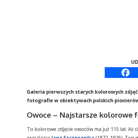
UD
Galeria pierwszych starych kolorowych zdję
fotografie w obiektywach polskich pionierów
Owoce – Najstarsze kolorowe f
To kolorowe zdjęcie owoców ma już 115 lat. Aż 
wynalazcę
Jana Szczepanika
(1872-1926). Ten 