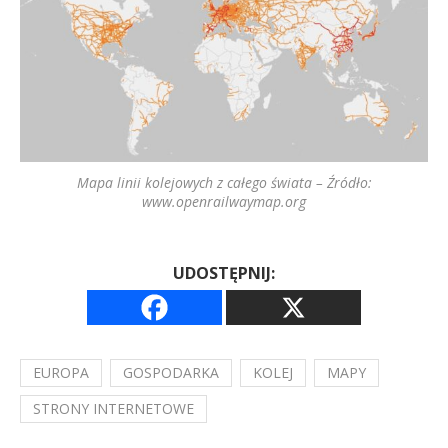
Mapa linii kolejowych z całego świata – Źródło:
www.openrailwaymap.org
UDOSTĘPNIJ:
EUROPA
GOSPODARKA
KOLEJ
MAPY
STRONY INTERNETOWE