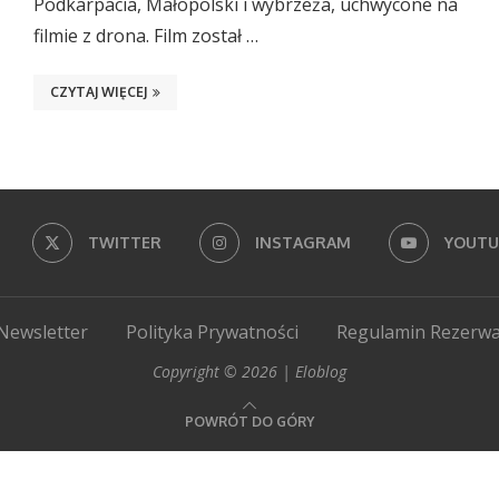
Podkarpacia, Małopolski i wybrzeża, uchwycone na
filmie z drona. Film został …
CZYTAJ WIĘCEJ
TWITTER
INSTAGRAM
YOUTU
Newsletter
Polityka Prywatności
Regulamin Rezerwa
Copyright © 2026 | Eloblog
POWRÓT DO GÓRY