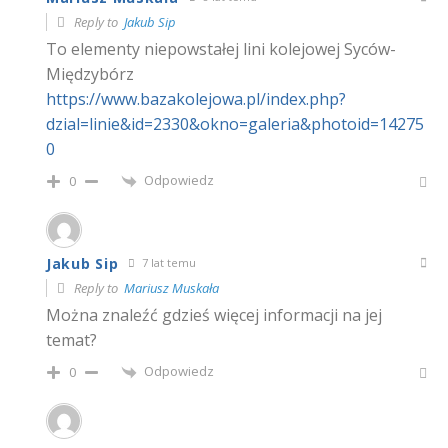
Reply to
Jakub Sip
To elementy niepowstałej lini kolejowej Syców-
Międzybórz
https://www.bazakolejowa.pl/index.php?
dzial=linie&id=2330&okno=galeria&photoid=14275
0
Odpowiedz
0
Jakub Sip
7 lat temu
Reply to
Mariusz Muskała
Można znaleźć gdzieś więcej informacji na jej
temat?
Odpowiedz
0