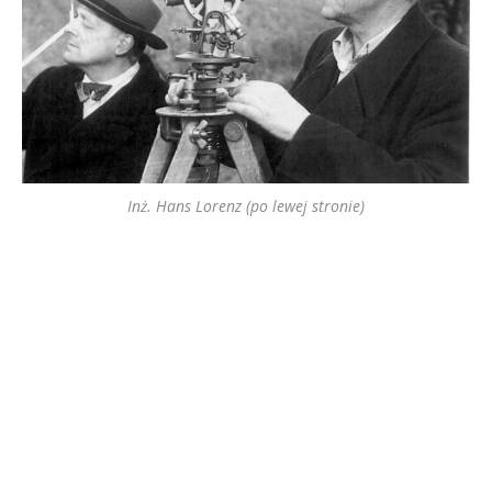
Inż. Hans Lorenz (po lewej stronie)