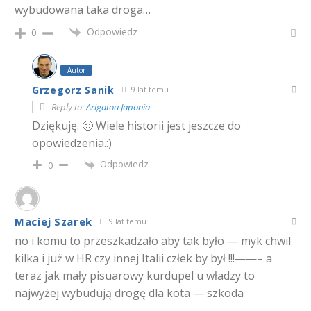
wybudowana taka droga…
Odpowiedz
0
Autor
Grzegorz Sanik
9 lat temu
Reply to
Arigatou Japonia
Dziękuję. 🙂 Wiele historii jest jeszcze do
opowiedzenia.:)
Odpowiedz
0
Maciej Szarek
9 lat temu
no i komu to przeszkadzało aby tak było — myk chwil
kilka i już w HR czy innej Italii człek by był !!!——– a
teraz jak mały pisuarowy kurdupel u władzy to
najwyżej wybudują drogę dla kota — szkoda