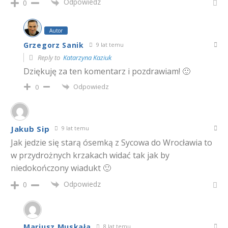
Odpowiedz
0
Autor
Grzegorz Sanik
9 lat temu
Reply to
Katarzyna Kaziuk
Dziękuję za ten komentarz i pozdrawiam! 🙂
Odpowiedz
0
Jakub Sip
9 lat temu
Jak jedzie się starą ósemką z Sycowa do Wrocławia to
w przydrożnych krzakach widać tak jak by
niedokończony wiadukt 🙂
Odpowiedz
0
Mariusz Muskała
8 lat temu