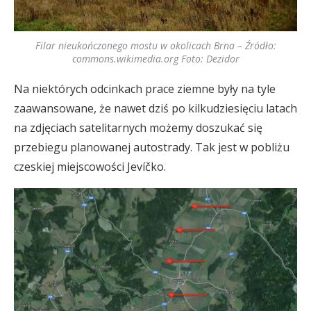
Filar nieukończonego mostu w okolicach Brna – Źródło:
commons.wikimedia.org Foto: Dezidor
Na niektórych odcinkach prace ziemne były na tyle
zaawansowane, że nawet dziś po kilkudziesięciu latach
na zdjęciach satelitarnych możemy doszukać się
przebiegu planowanej autostrady. Tak jest w pobliżu
czeskiej miejscowości Jevíčko.