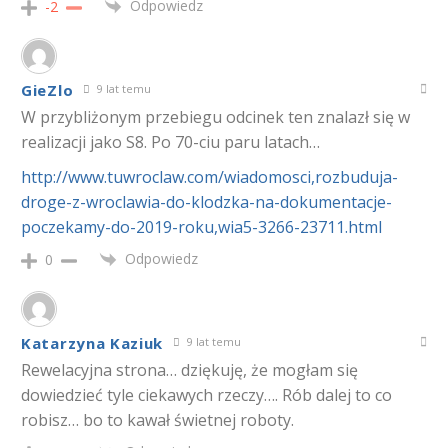
Odpowiedz
-2
GieZlo
9 lat temu
W przybliżonym przebiegu odcinek ten znalazł się w
realizacji jako S8. Po 70-ciu paru latach…
http://www.tuwroclaw.com/wiadomosci,rozbuduja-
droge-z-wroclawia-do-klodzka-na-dokumentacje-
poczekamy-do-2019-roku,wia5-3266-23711.html
Odpowiedz
0
Katarzyna Kaziuk
9 lat temu
Rewelacyjna strona… dziękuję, że mogłam się
dowiedzieć tyle ciekawych rzeczy…. Rób dalej to co
robisz… bo to kawał świetnej roboty.