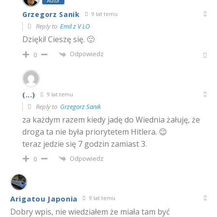
Autor
Grzegorz Sanik
9 lat temu
Reply to
Emil z V LO
Dzięki! Cieszę się. 🙂
Odpowiedz
0
(...)
9 lat temu
Reply to
Grzegorz Sanik
za każdym razem kiedy jadę do Wiednia żałuję, że
droga ta nie była priorytetem Hitlera. 😉
teraz jedzie się 7 godzin zamiast 3.
Odpowiedz
0
Arigatou Japonia
9 lat temu
Dobry wpis, nie wiedziałem że miała tam być