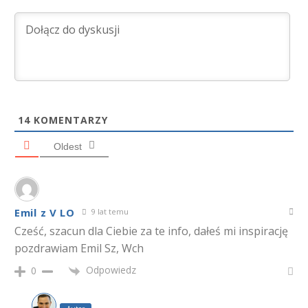
14
KOMENTARZY
Oldest
Emil z V LO
9 lat temu
Cześć, szacun dla Ciebie za te info, dałeś mi inspirację
pozdrawiam Emil Sz, Wch
Odpowiedz
0