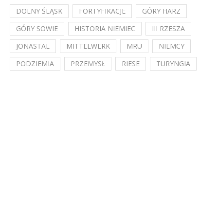
DOLNY ŚLĄSK
FORTYFIKACJE
GÓRY HARZ
GÓRY SOWIE
HISTORIA NIEMIEC
III RZESZA
JONASTAL
MITTELWERK
MRU
NIEMCY
PODZIEMIA
PRZEMYSŁ
RIESE
TURYNGIA