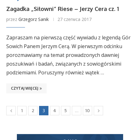
Zagadka „Siłowni” Riese – Jerzy Cera cz. 1
przez
Grzegorz Sanik
27 czerwca 2017
Zapraszam na pierwszą część wywiadu z legendą Gór
Sowich Panem Jerzym Cerą. W pierwszym odcinku
porozmawiamy na temat prowadzonych dawniej
poszukiwań i badań, związanych z sowiogórskimi
podziemiami. Poruszymy również wątek …
CZYTAJ WIĘCEJ
3
…
1
2
4
5
10