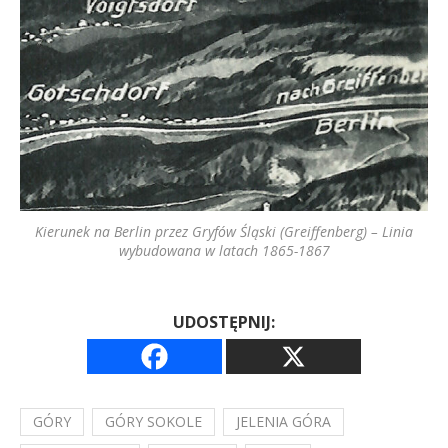
Kierunek na Berlin przez Gryfów Śląski (Greiffenberg) – Linia
wybudowana w latach 1865-1867
UDOSTĘPNIJ:
GÓRY
GÓRY SOKOLE
JELENIA GÓRA