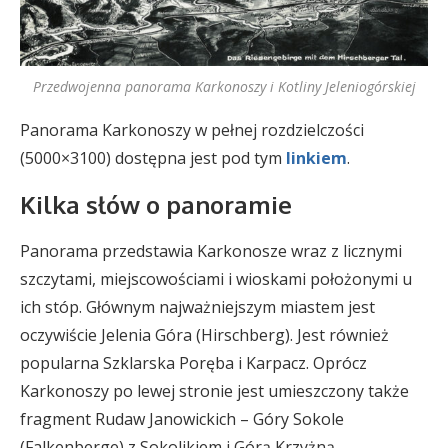
Przedwojenna panorama Karkonoszy i Kotliny Jeleniogórskiej
Panorama Karkonoszy w pełnej rozdzielczości
(5000×3100) dostępna jest pod tym
linkiem
.
Kilka słów o panoramie
Panorama przedstawia Karkonosze wraz z licznymi
szczytami, miejscowościami i wioskami położonymi u
ich stóp. Głównym najważniejszym miastem jest
oczywiście Jelenia Góra (Hirschberg). Jest również
popularna Szklarska Poręba i Karpacz. Oprócz
Karkonoszy po lewej stronie jest umieszczony także
fragment Rudaw Janowickich – Góry Sokole
(Falkenberge) z Sokolikiem i Górą Krzyżną.