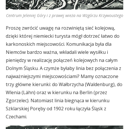
Centrum Jeleniej Góry i z prawej wieża na Wzgórzu Krzywoustego
Proszę zwrócić uwagę na rozwiniętą sieć kolejową,
dzięki której niemiecki turysta mógł dotrzeć łatwo do
karkonoskich miejscowości. Komunikacja była dla
Niemców bardzo ważna, wkładali wiele wysiłku i
pieniędzy w realizację połączeń kolejowych na całym
Dolnym Śląsku. A czymże byłaby linia bez połączenia z
najważniejszymi miejscowościami? Mamy oznaczone
trzy główne kierunki: do Wałbrzycha (Waldenburg), do
Wlenia (Lähn) oraz w kierunku na Berlin (przez
Zgorzelec). Natomiast linia biegnąca w kierunku
Szklarskiej Poręby od 1902 roku łączyła Śląsk z
Czechami.