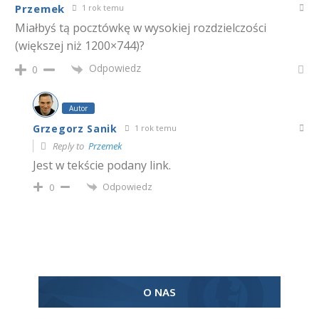
Przemek
1 rok temu
Miałbyś tą pocztówkę w wysokiej rozdzielczości
(większej niż 1200×744)?
Odpowiedz
0
Autor
Grzegorz Sanik
1 rok temu
Reply to
Przemek
Jest w tekście podany link.
Odpowiedz
0
O NAS