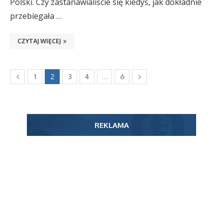
Polski. Czy zastanawialiście się kiedyś, jak dokładnie
przebiegała …
CZYTAJ WIĘCEJ
2
…
1
3
4
6
REKLAMA