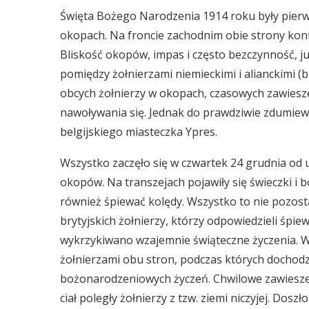
Święta Bożego Narodzenia 1914 roku były pierws
okopach. Na froncie zachodnim obie strony konf
Bliskość okopów, impas i często bezczynność, 
pomiędzy żołnierzami niemieckimi i alianckimi (br
obcych żołnierzy w okopach, czasowych zawiesz
nawoływania się. Jednak do prawdziwie zdumiewa
belgijskiego miasteczka Ypres.
Wszystko zaczęło się w czwartek 24 grudnia od 
okopów. Na transzejach pojawiły się świeczki i 
również śpiewać kolędy. Wszystko to nie pozost
brytyjskich żołnierzy, którzy odpowiedzieli śpi
wykrzykiwano wzajemnie świąteczne życzenia. 
żołnierzami obu stron, podczas których dochod
bożonarodzeniowych życzeń. Chwilowe zawieszen
ciał poległy żołnierzy z tzw. ziemi niczyjej. Dos