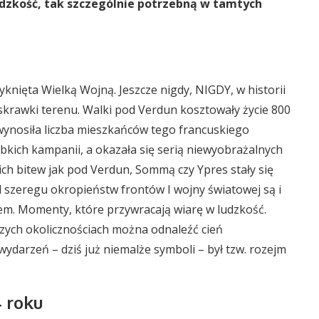
udzkość, tak szczególnie potrzebną w tamtych
yknięta Wielką Wojną. Jeszcze nigdy, NIGDY, w historii
e skrawki terenu. Walki pod Verdun kosztowały życie 800
iż wynosiła liczba mieszkańców tego francuskiego
ybkich kampanii, a okazała się serią niewyobrażalnych
ch bitew jak pod Verdun, Sommą czy Ypres stały się
 szeregu okropieństw frontów I wojny światowej są i
em. Momenty, które przywracają wiarę w ludzkość.
czych okolicznościach można odnaleźć cień
wydarzeń – dziś już niemalże symboli – był tzw. rozejm
 roku