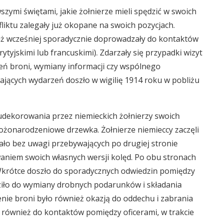
zymi świętami, jakie żołnierze mieli spędzić w swoich
liktu zalegały już okopane na swoich pozycjach.
już wcześniej sporadycznie doprowadzały do kontaktów
ytyjskimi lub francuskimi). Zdarzały się przypadki wizyt
eń broni, wymiany informacji czy wspólnego
jących wydarzeń doszło w wigilię 1914 roku w pobliżu
udekorowania przez niemieckich żołnierzy swoich
bożonarodzeniowe drzewka. Żołnierze niemieccy zaczęli
ało bez uwagi przebywających po drugiej stronie
ewaniem swoich własnych wersji kolęd. Po obu stronach
Wkrótce doszło do sporadycznych odwiedzin pomiędzy
ziło do wymiany drobnych podarunków i składania
ie broni było również okazją do oddechu i zabrania
zło również do kontaktów pomiędzy oficerami, w trakcie