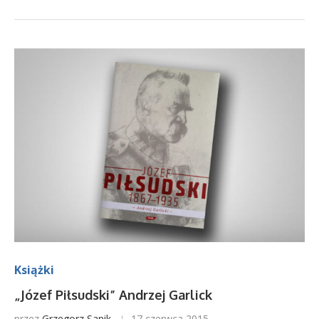
Książki
„Józef Piłsudski” Andrzej Garlick
przez
Grzegorz Sanik
17 czerwca 2015