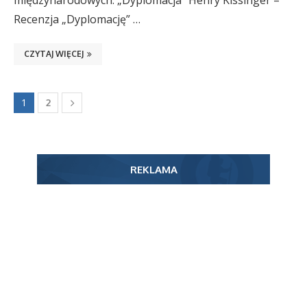
międzynarodowych. „Dyplomacja” Henry Kissinger –
Recenzja „Dyplomację” …
CZYTAJ WIĘCEJ
1
2
REKLAMA