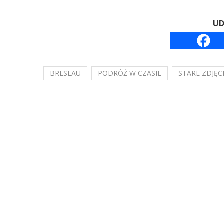
UD
BRESLAU
PODRÓŻ W CZASIE
STARE ZDJĘC