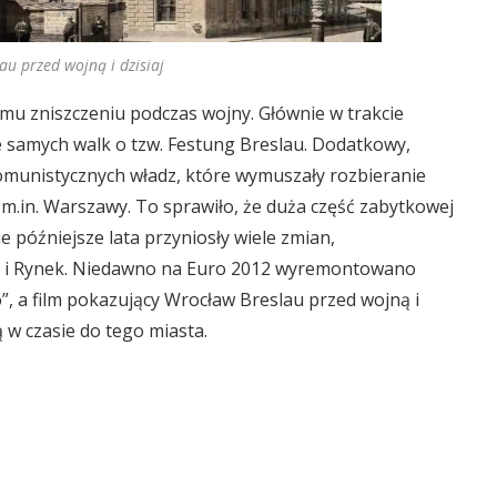
au przed wojną i dzisiaj
mu zniszczeniu podczas wojny. Głównie w trakcie
e samych walk o tzw. Festung Breslau. Dodatkowy,
omunistycznych władz, które wymuszały rozbieranie
m.in. Warszawy. To sprawiło, że duża część zabytkowej
e późniejsze lata przyniosły wiele zmian,
z i Rynek. Niedawno na Euro 2012 wyremontowano
, a film pokazujący Wrocław Breslau przed wojną i
 w czasie do tego miasta.