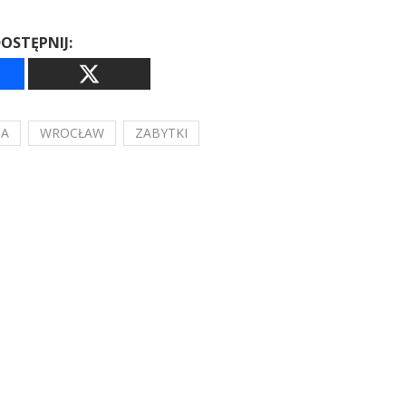
OSTĘPNIJ:
IA
WROCŁAW
ZABYTKI