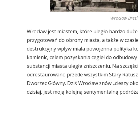
Wrocław Bresl
Wrocław jest miastem, które uległo bardzo duże
przygotowań do obrony miasta, a także w czasi
destrukcyjny wpływ miała powojenna polityka k
kamienic, celem pozyskania cegieł do odbudowy 
substancji miasta uległa zniszczeniu. Na szczęści
odrestaurowano przede wszystkim Stary Ratus
Dworzec Główny. Dziś Wrocław znów „cieszy oko”
dzisiaj, jest moją kolejną sentymentalną podróżą