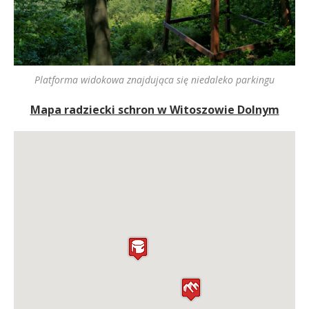
Platforma widokowa znajdująca się niedaleko parkingu
Mapa radziecki schron w Witoszowie Dolnym