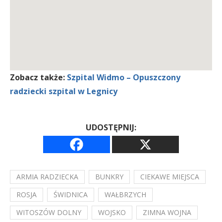
Zobacz także:
Szpital Widmo – Opuszczony
radziecki szpital w Legnicy
UDOSTĘPNIJ:
ARMIA RADZIECKA
BUNKRY
CIEKAWE MIEJSCA
ROSJA
ŚWIDNICA
WAŁBRZYCH
WITOSZÓW DOLNY
WOJSKO
ZIMNA WOJNA