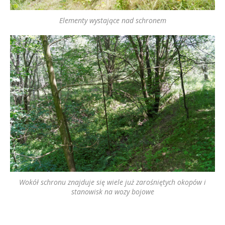
Elementy wystające nad schronem
Wokół schronu znajduje się wiele już zarośniętych okopów i
stanowisk na wozy bojowe