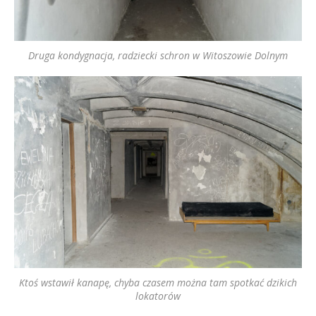
Druga kondygnacja, radziecki schron w Witoszowie Dolnym
Ktoś wstawił kanapę, chyba czasem można tam spotkać dzikich
lokatorów