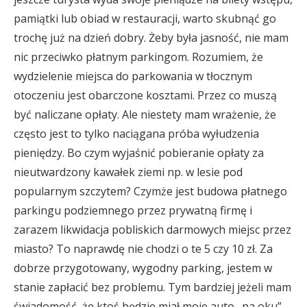
pamiątki lub obiad w restauracji, warto skubnąć go
trochę już na dzień dobry. Żeby była jasność, nie mam
nic przeciwko płatnym parkingom. Rozumiem, że
wydzielenie miejsca do parkowania w tłocznym
otoczeniu jest obarczone kosztami. Przez co muszą
być naliczane opłaty. Ale niestety mam wrażenie, że
często jest to tylko naciągana próba wyłudzenia
pieniędzy. Bo czym wyjaśnić pobieranie opłaty za
nieutwardzony kawałek ziemi np. w lesie pod
popularnym szczytem? Czymże jest budowa płatnego
parkingu podziemnego przez prywatną firmę i
zarazem likwidacja pobliskich darmowych miejsc przez
miasto? To naprawdę nie chodzi o te 5 czy 10 zł. Za
dobrze przygotowany, wygodny parking, jestem w
stanie zapłacić bez problemu. Tym bardziej jeżeli mam
świadomość, że ktoś będzie miał moje auto „na oku”.