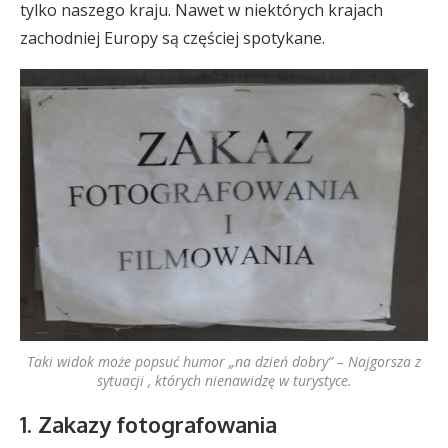
tylko naszego kraju. Nawet w niektórych krajach
zachodniej Europy są częściej spotykane.
Taki widok może popsuć humor „na dzień dobry” – Najgorsza z
sytuacji , których nienawidzę w turystyce.
1. Zakazy fotografowania