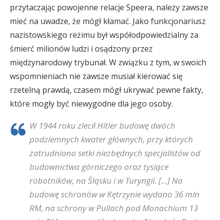
przytaczając powojenne relacje Speera, należy zawsze
mieć na uwadze, że mógł kłamać. Jako funkcjonariusz
nazistowskiego reżimu był współodpowiedzialny za
śmierć milionów ludzi i osądzony przez
międzynarodowy trybunał. W związku z tym, w swoich
wspomnieniach nie zawsze musiał kierować się
rzetelną prawdą, czasem mógł ukrywać pewne fakty,
które mogły być niewygodne dla jego osoby.
W 1944 roku zlecił Hitler budowę dwóch
podziemnych kwater głównych, przy których
zatrudniono setki niezbędnych specjalistów od
budownictwa górniczego oraz tysiące
robotników, na Śląsku i w Turyngii. […] Na
budowę schronów w Kętrzynie wydano 36 mln
RM, na schrony w Pullach pod Monachium 13