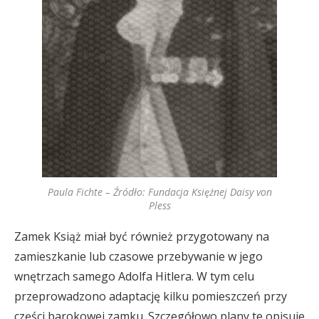
Paula Fichte – Źródło: Fundacja Księżnej Daisy von
Pless
Zamek Książ miał być również przygotowany na
zamieszkanie lub czasowe przebywanie w jego
wnętrzach samego Adolfa Hitlera. W tym celu
przeprowadzono adaptację kilku pomieszczeń przy
części barokowej zamku. Szczegółowo plany te opisuje