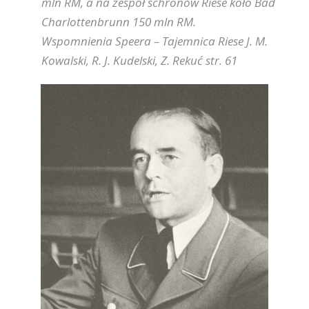
mln RM, a na zespół schronów Riese koło Bad
Charlottenbrunn 150 mln RM.
Wspomnienia Speera – Tajemnica Riese J. M.
Kowalski, R. J. Kudelski, Z. Rekuć str. 61