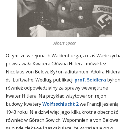
Albert Speer
O tym, że w rejonach Waldenburga, a dziś Wałbrzycha,
powstawała Kwatera Główna Hitlera, mówił też
Nicolaus von Below. Był on adiutantem Adolfa Hitlera
ds. Luftwaffe. Według publikacji
prof. Seidlera
był on
również odpowiedzialny za sprawy wewnętrzne
kwater Hitlera. Na przykład wizytował on rejon
budowy kwatery
Wolfsschlucht 2
we Francji jesienią
1943 roku. Nie dziwi więc jego kilkukrotna obecność
również w Górach Sowich. Wspomnienia von Belowa
są o tyle ciekawe i zaskakujące, że wyraża się on o