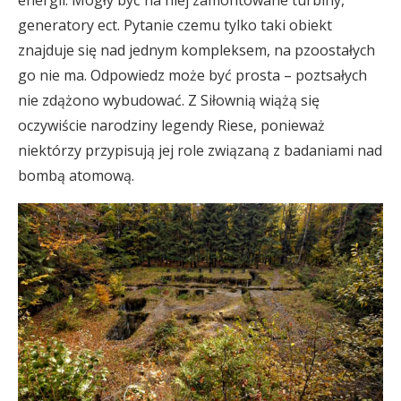
energii. Mogły być na niej zamontowane turbiny,
generatory ect. Pytanie czemu tylko taki obiekt
znajduje się nad jednym kompleksem, na pzoostałych
go nie ma. Odpowiedz może być prosta – poztsałych
nie zdążono wybudować. Z Siłownią wiążą się
oczywiście narodziny legendy Riese, ponieważ
niektórzy przypisują jej role związaną z badaniami nad
bombą atomową.