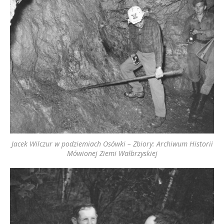
Jacek Wilczur w podziemiach Osówki – Zbiory: Archiwum Historii
Mówionej Ziemi Wałbrzyskiej