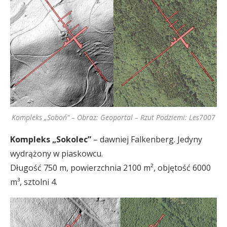
Kompleks „Soboń” – Obraz: Geoportal – Rzut Podziemi: Les7007
Kompleks „Sokolec”
– dawniej Falkenberg. Jedyny
wydrążony w piaskowcu.
Długość 750 m, powierzchnia 2100 m², objętość 6000
m³, sztolni 4.