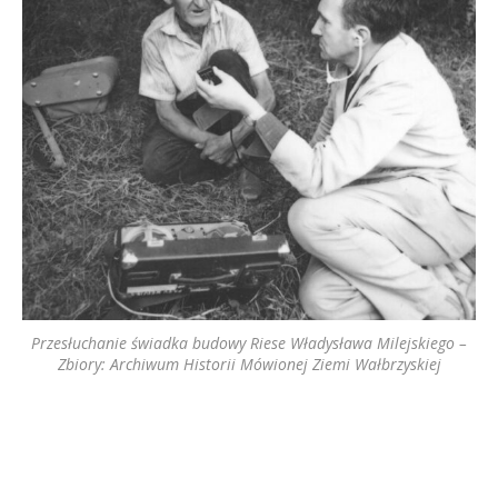
Przesłuchanie świadka budowy Riese Władysława Milejskiego –
Zbiory: Archiwum Historii Mówionej Ziemi Wałbrzyskiej