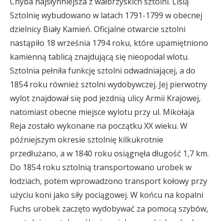
Chyba najsłynniejsza z wałbrzyskich sztolni. Lisią
Sztolnię wybudowano w latach 1791-1799 w obecnej
dzielnicy Biały Kamień. Oficjalne otwarcie sztolni
nastąpiło 18 września 1794 roku, które upamiętniono
kamienną tablicą znajdującą się nieopodal wlotu.
Sztolnia pełniła funkcję sztolni odwadniającej, a do
1854 roku również sztolni wydobywczej. Jej pierwotny
wylot znajdował się pod jezdnią ulicy Armii Krajowej,
natomiast obecne miejsce wylotu przy ul. Mikołaja
Reja zostało wykonane na początku XX wieku. W
późniejszym okresie sztolnię kilkukrotnie
przedłużano, a w 1840 roku osiągnęła długość 1,7 km.
Do 1854 roku sztolnią transportowano urobek w
łodziach, potem wprowadzono transport kołowy przy
użyciu koni jako siły pociągowej. W końcu na kopalni
Fuchs urobek zaczęto wydobywać za pomocą szybów,