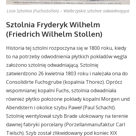
Lisia Sztolnia (Fuchsstollen) – Wałbrzyskie sztolnie odwadniające
Sztolnia Fryderyk Wilhelm
(Friedrich Wilhelm Stollen)
Historia tej sztolni rozpoczyna się w 1800 roku, kiedy
to na potrzeby odwodnienia płytkich pokładów węgla
założono sztolnię odwadniającą. Sztolnię
zatwierdzono 26 kwietnia 1803 roku i należała ona do
Consolidirte Fuchsgrube (kopalnia Thorez). Oprócz
wspomnianej kopalni Fuchs, sztolnia odwadniała
również płytko położone pokłady kopalni Morgen und
Abendstern i okolice szybu Paweł (Paul Schacht).
Sztolnię wentylował szyb Brade ulokowany na terenie
dawnej fabryki porcelany (Porzellanmanufaktur Carl
Tielsch). Szyb został zlikwidowany pod koniec XIX