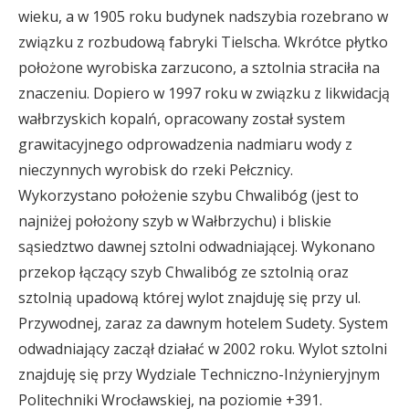
wieku, a w 1905 roku budynek nadszybia rozebrano w
związku z rozbudową fabryki Tielscha. Wkrótce płytko
położone wyrobiska zarzucono, a sztolnia straciła na
znaczeniu. Dopiero w 1997 roku w związku z likwidacją
wałbrzyskich kopalń, opracowany został system
grawitacyjnego odprowadzenia nadmiaru wody z
nieczynnych wyrobisk do rzeki Pełcznicy.
Wykorzystano położenie szybu Chwalibóg (jest to
najniżej położony szyb w Wałbrzychu) i bliskie
sąsiedztwo dawnej sztolni odwadniającej. Wykonano
przekop łączący szyb Chwalibóg ze sztolnią oraz
sztolnią upadową której wylot znajduję się przy ul.
Przywodnej, zaraz za dawnym hotelem Sudety. System
odwadniający zaczął działać w 2002 roku. Wylot sztolni
znajduję się przy Wydziale Techniczno-Inżynieryjnym
Politechniki Wrocławskiej, na poziomie +391.