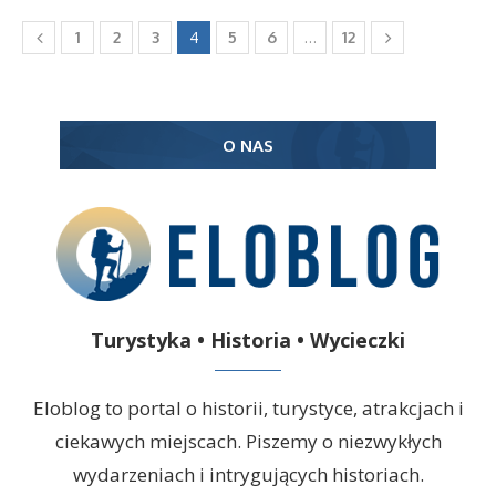
4
…
1
2
3
5
6
12
O NAS
Turystyka • Historia • Wycieczki
Eloblog to portal o historii, turystyce, atrakcjach i
ciekawych miejscach. Piszemy o niezwykłych
wydarzeniach i intrygujących historiach.