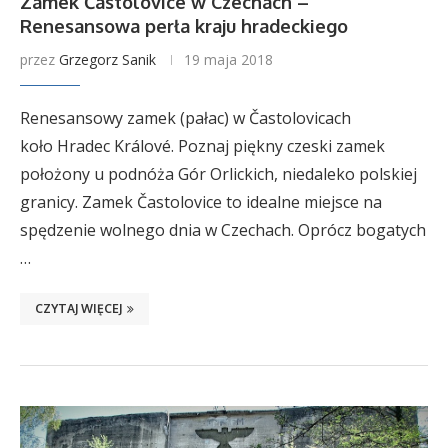
Zamek Častolovice w Czechach –
Renesansowa perła kraju hradeckiego
przez
Grzegorz Sanik
19 maja 2018
Renesansowy zamek (pałac) w Častolovicach
koło Hradec Králové. Poznaj piękny czeski zamek
położony u podnóża Gór Orlickich, niedaleko polskiej
granicy. Zamek Častolovice to idealne miejsce na
spędzenie wolnego dnia w Czechach. Oprócz bogatych
…
CZYTAJ WIĘCEJ