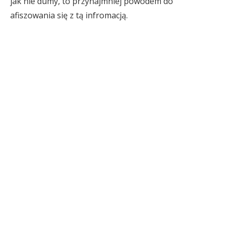
jak nie dumy, to przynajmniej powodem do
afiszowania się z tą infromacją.