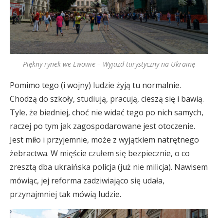
Piękny rynek we Lwowie – Wyjazd turystyczny na Ukrainę
Pomimo tego (i wojny) ludzie żyją tu normalnie.
Chodzą do szkoły, studiują, pracują, cieszą się i bawią.
Tyle, że biedniej, choć nie widać tego po nich samych,
raczej po tym jak zagospodarowane jest otoczenie.
Jest miło i przyjemnie, może z wyjątkiem natrętnego
żebractwa. W mięście czułem się bezpiecznie, o co
zresztą dba ukraińska policja (już nie milicja). Nawisem
mówiąc, jej reforma zadziwiająco się udała,
przynajmniej tak mówią ludzie.