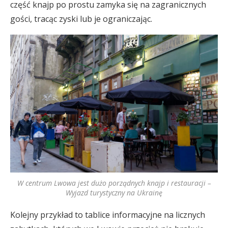
część knajp po prostu zamyka się na zagranicznych
gości, tracąc zyski lub je ograniczając.
W centrum Lwowa jest dużo porządnych knajp i restauracji –
Wyjazd turystyczny na Ukrainę
Kolejny przykład to tablice informacyjne na licznych