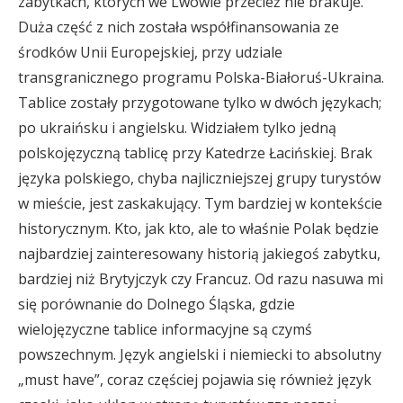
zabytkach, których we Lwowie przecież nie brakuje.
Duża część z nich została współfinansowania ze
środków Unii Europejskiej, przy udziale
transgranicznego programu Polska-Białoruś-Ukraina.
Tablice zostały przygotowane tylko w dwóch językach;
po ukraińsku i angielsku. Widziałem tylko jedną
polskojęzyczną tablicę przy Katedrze Łacińskiej. Brak
języka polskiego, chyba najliczniejszej grupy turystów
w mieście, jest zaskakujący. Tym bardziej w kontekście
historycznym. Kto, jak kto, ale to właśnie Polak będzie
najbardziej zainteresowany historią jakiegoś zabytku,
bardziej niż Brytyjczyk czy Francuz. Od razu nasuwa mi
się porównanie do Dolnego Śląska, gdzie
wielojęzyczne tablice informacyjne są czymś
powszechnym. Język angielski i niemiecki to absolutny
„must have”, coraz częściej pojawia się również język