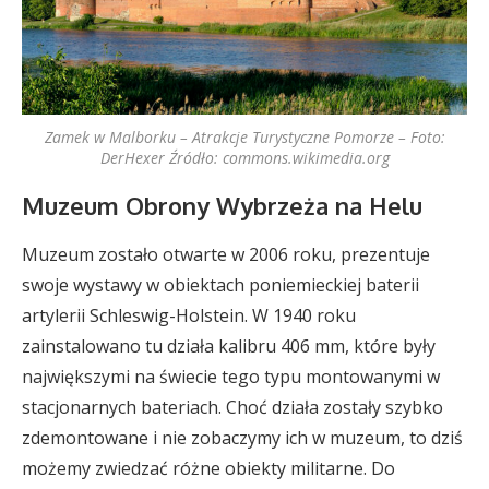
Zamek w Malborku – Atrakcje Turystyczne Pomorze – Foto:
DerHexer Źródło: commons.wikimedia.org
Muzeum Obrony Wybrzeża na Helu
Muzeum zostało otwarte w 2006 roku, prezentuje
swoje wystawy w obiektach poniemieckiej baterii
artylerii Schleswig-Holstein. W 1940 roku
zainstalowano tu działa kalibru 406 mm, które były
największymi na świecie tego typu montowanymi w
stacjonarnych bateriach. Choć działa zostały szybko
zdemontowane i nie zobaczymy ich w muzeum, to dziś
możemy zwiedzać różne obiekty militarne. Do