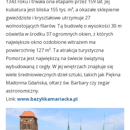
1343 roku i trwała ona etapami przez 159 lat. Jej
kubatura jest bliska 155 tys. m³, a okazałe sklepienie
gwieździste i kryształowe utrzymuje 27
wolnostojących filarów. Tą budowlę o wysokości 30 m
oświetla w środku 37 ogromnych okien, z których
największe okno ozdobione witrażem ma
powierzchnię 127 m². Ta atrakcja turystyczna
Pomorza jest największą na świecie świątynią
wybudowaną z cegły. W jej wnętrzach znajduje się
wiele średniowiecznych dzieł sztuki, takich jak Piękna
Madonna Gdańska, ołtarz św. Barbary czy zegar
astronomiczny.
Link:
www.bazylikamariacka.pl