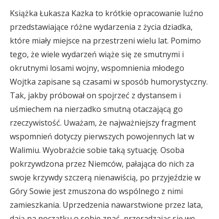
Książka Łukasza Kazka to krótkie opracowanie luźno
przedstawiające różne wydarzenia z życia dziadka,
które miały miejsce na przestrzeni wielu lat. Pomimo
tego, że wiele wydarzeń wiąże się ze smutnymi i
okrutnymi losami wojny, wspomnienia młodego
Wojtka zapisane są czasami w sposób humorystyczny.
Tak, jakby próbował on spojrzeć z dystansem i
uśmiechem na nierzadko smutną otaczającą go
rzeczywistość. Uważam, że najważniejszy fragment
wspomnień dotyczy pierwszych powojennych lat w
Walimiu. Wyobraźcie sobie taką sytuację. Osoba
pokrzywdzona przez Niemców, pałająca do nich za
swoje krzywdy szczerą nienawiścią, po przyjeździe w
Góry Sowie jest zmuszona do wspólnego z nimi
zamieszkania. Uprzedzenia nawarstwione przez lata,
dają na początku o sobie znać, przeradzając się we